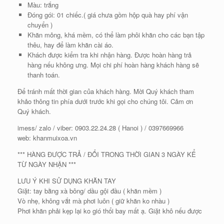
Màu: trắng
Đóng gói: 01 chiếc.( giá chưa gồm hộp quà hay phí vận
chuyển )
Khăn mỏng, khá mềm, có thể làm phôi khăn cho các bạn tập
thêu, hay để làm khăn cài áo.
Khách được kiểm tra khi nhận hàng. Được hoàn hàng trả
hàng nếu không ưng. Mọi chi phí hoàn hàng khách hàng sẽ
thanh toán.
Để tránh mất thời gian của khách hàng. Mời Quý khách tham
khảo thông tin phía dưới trước khi gọi cho chúng tôi. Cảm ơn
Quý khách.
imess/ zalo / viber: 0903.22.24.28 ( Hanoi ) / 0397669966
web: khanmuixoa.vn
*** HÀNG ĐƯỢC TRẢ / ĐỔI TRONG THỜI GIAN 3 NGÀY KỂ
TỪ NGÀY NHẬN ***
LƯU Ý KHI SỬ DỤNG KHĂN TAY
Giặt: tay bằng xà bông/ dầu gội đầu ( khăn mềm )
Vò nhẹ, không vắt mà phơi luôn ( giữ khăn ko nhàu )
Phơi khăn phải kẹp lại ko gió thổi bay mất ạ. Giặt khô nếu được