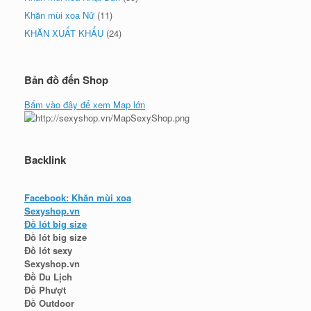
Khăn mùi xoa Nữ
(11)
KHĂN XUẤT KHẨU
(24)
Bản đồ đến Shop
Bấm vào đây để xem Map lớn
Backlink
Facebook: Khăn mùi xoa
Sexyshop.vn
Đồ lót big size
Đồ lót big size
Đồ lót sexy
Sexyshop.vn
Đồ Du Lịch
Đồ Phượt
Đồ Outdoor