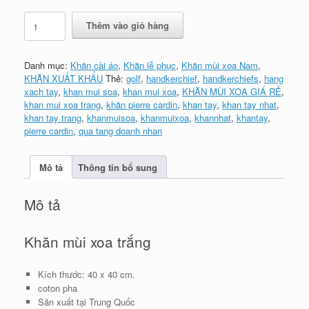
Khăn
Thêm vào giỏ hàng
mùi
xoa
T45
Danh mục:
Khăn cài áo
,
Khăn lễ phục
,
Khăn mùi xoa Nam
,
da
KHĂN XUẤT KHẨU
Thẻ:
golf
,
handkerchief
,
handkerchiefs
,
hang
trời
xach tay
,
khan mui soa
,
khan mui xoa
,
KHĂN MÙI XOA GIÁ RẺ
,
số
khan mui xoa trang
,
khăn pierre cardin
,
khan tay
,
khan tay nhat
,
lượng
khan tay trang
,
khanmuisoa
,
khanmuixoa
,
khannhat
,
khantay
,
pierre cardin
,
qua tang doanh nhan
Mô tả
Thông tin bổ sung
Mô tả
Khăn mùi xoa trắng
Kích thước: 40 x 40 cm.
coton pha
Sản xuất tại Trung Quốc