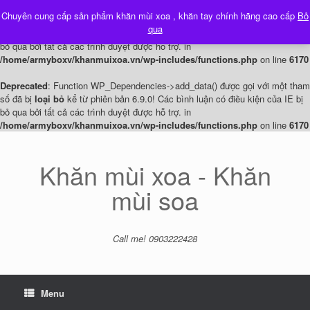
Chuyên cung cấp sản phẩm khăn mùi xoa , khăn tay chính hãng cao cấp
Bỏ
Deprecated
: Function WP_Dependencies->add_data() được gọi với một tham
qua
số đã bị
loại bỏ
kể từ phiên bản 6.9.0! Các bình luận có điều kiện của IE bị
bỏ qua bởi tất cả các trình duyệt được hỗ trợ. in
/home/armyboxv/khanmuixoa.vn/wp-includes/functions.php
on line
6170
Deprecated
: Function WP_Dependencies->add_data() được gọi với một tham
số đã bị
loại bỏ
kể từ phiên bản 6.9.0! Các bình luận có điều kiện của IE bị
bỏ qua bởi tất cả các trình duyệt được hỗ trợ. in
/home/armyboxv/khanmuixoa.vn/wp-includes/functions.php
on line
6170
Skip
to
content
Khăn mùi xoa - Khăn
mùi soa
Call me! 0903222428
Menu