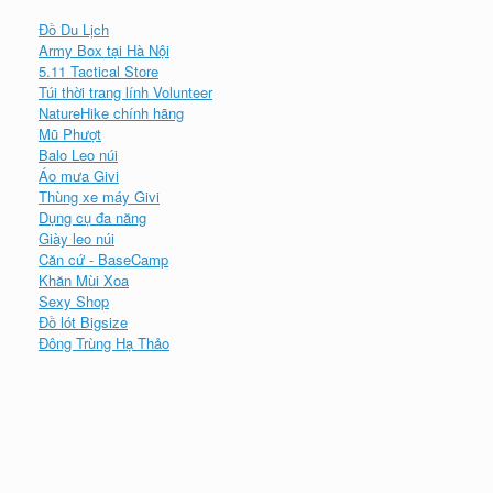
Đồ Du Lịch
Army Box tại Hà Nội
5.11 Tactical Store
Túi thời trang lính Volunteer
NatureHike chính hãng
Mũ Phượt
Balo Leo núi
Áo mưa Givi
Thùng xe máy Givi
Dụng cụ đa năng
Giày leo núi
Căn cứ - BaseCamp
Khăn Mùi Xoa
Sexy Shop
Đồ lót Bigsize
Đông Trùng Hạ Thảo