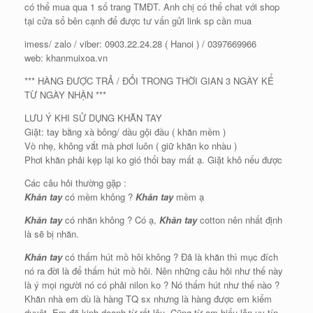
có thể mua qua 1 số trang TMĐT. Anh chị có thể chat với shop
tại cửa sổ bên cạnh để được tư vấn gửi link sp cần mua
imess/ zalo / viber: 0903.22.24.28 ( Hanoi ) / 0397669966
web: khanmuixoa.vn
*** HÀNG ĐƯỢC TRẢ / ĐỔI TRONG THỜI GIAN 3 NGÀY KỂ
TỪ NGÀY NHẬN ***
LƯU Ý KHI SỬ DỤNG KHĂN TAY
Giặt: tay bằng xà bông/ dầu gội đầu ( khăn mềm )
Vò nhẹ, không vắt mà phơi luôn ( giữ khăn ko nhàu )
Phơi khăn phải kẹp lại ko gió thổi bay mất ạ. Giặt khô nếu được
Các câu hỏi thường gặp :
Khăn tay
có mềm không ?
Khăn tay
mềm ạ
Khăn tay
có nhăn không ? Có ạ,
Khăn tay
cotton nên nhất định
là sẽ bị nhăn.
Khăn tay
có thấm hút mồ hôi không ? Đã là khăn thì mục đích
nó ra đời là để thấm hút mồ hôi. Nên những câu hỏi như thế này
là ý mọi người nó có phải nilon ko ? Nó thấm hút như thế nào ?
Khăn nhà em dù là hàng TQ sx nhưng là hàng được em kiểm
duyệt. Em đã kinh doanh từ rất lâu. Cũng từ am hiểu lẫn uy tín