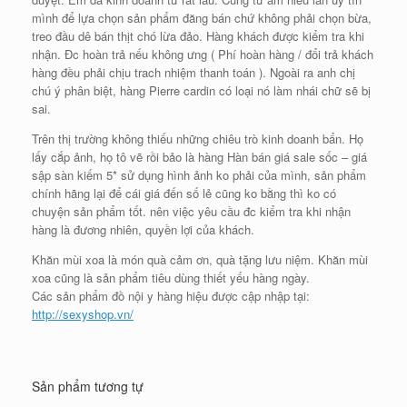
mình để lựa chọn sản phẩm đăng bán chứ không phải chọn bừa,
treo đầu dê bán thịt chó lừa đảo. Hàng khách được kiểm tra khi
nhận. Đc hoàn trả nếu không ưng ( Phí hoàn hàng / đổi trả khách
hàng đều phải chịu trach nhiệm thanh toán ). Ngoài ra anh chị
chú ý phân biệt, hàng Pierre cardin có loại nó làm nhái chữ sẽ bị
sai.
Trên thị trường không thiếu những chiêu trò kinh doanh bẩn. Họ
lấy cắp ảnh, họ tô vẽ rồi bảo là hàng Hàn bán giá sale sốc – giá
sập sàn kiếm 5* sử dụng hình ảnh ko phải của mình, sản phẩm
chính hãng lại để cái giá đến số lẻ cũng ko bằng thì ko có
chuyện sản phẩm tốt. nên việc yêu cầu đc kiểm tra khi nhận
hàng là đương nhiên, quyền lợi của khách.
Khăn mùi xoa là món quà cảm ơn, quà tặng lưu niệm. Khăn mùi
xoa cũng là sản phẩm tiêu dùng thiết yếu hàng ngày.
Các sản phẩm đồ nội y hàng hiệu được cập nhập tại:
http://sexyshop.vn/
Sản phẩm tương tự