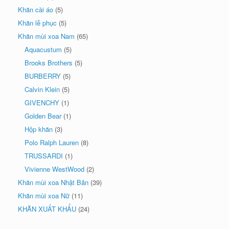
Khăn cài áo
(5)
Khăn lễ phục
(5)
Khăn mùi xoa Nam
(65)
Aquacustum
(5)
Brooks Brothers
(5)
BURBERRY
(5)
Calvin Klein
(5)
GIVENCHY
(1)
Golden Bear
(1)
Hộp khăn
(3)
Polo Ralph Lauren
(8)
TRUSSARDI
(1)
Vivienne WestWood
(2)
Khăn mùi xoa Nhật Bản
(39)
Khăn mùi xoa Nữ
(11)
KHĂN XUẤT KHẨU
(24)