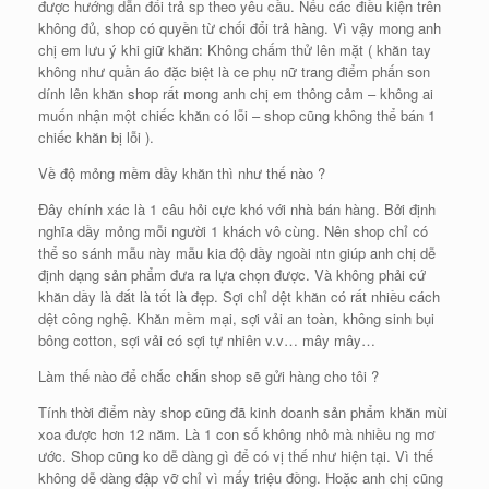
được hướng dẫn đổi trả sp theo yêu cầu. Nếu các điều kiện trên
không đủ, shop có quyền từ chối đổi trả hàng. Vì vậy mong anh
chị em lưu ý khi giữ khăn: Không chấm thử lên mặt ( khăn tay
không như quần áo đặc biệt là ce phụ nữ trang điểm phấn son
dính lên khăn shop rất mong anh chị em thông cảm – không ai
muốn nhận một chiếc khăn có lỗi – shop cũng không thể bán 1
chiếc khăn bị lỗi ).
Về độ mỏng mềm dầy khăn thì như thế nào ?
Đây chính xác là 1 câu hỏi cực khó với nhà bán hàng. Bởi định
nghĩa dầy mỏng mỗi người 1 khách vô cùng. Nên shop chỉ có
thể so sánh mẫu này mẫu kia độ dầy ngoài ntn giúp anh chị dễ
định dạng sản phẩm đưa ra lựa chọn được. Và không phải cứ
khăn dầy là đắt là tốt là đẹp. Sợi chỉ dệt khăn có rất nhiều cách
dệt công nghệ. Khăn mềm mại, sợi vải an toàn, không sinh bụi
bông cotton, sợi vải có sợi tự nhiên v.v… mây mây…
Làm thế nào để chắc chắn shop sẽ gửi hàng cho tôi ?
Tính thời điểm này shop cũng đã kinh doanh sản phẩm khăn mùi
xoa được hơn 12 năm. Là 1 con số không nhỏ mà nhiều ng mơ
ước. Shop cũng ko dễ dàng gì để có vị thế như hiện tại. Vì thế
không dễ dàng đập vỡ chỉ vì mấy triệu đồng. Hoặc anh chị cũng