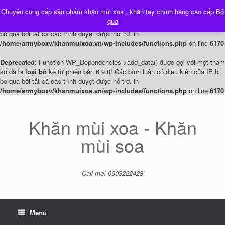
Chuyên cung cấp sản phẩm khăn mùi xoa , khăn tay chính hãng cao cấp
Bỏ
Deprecated
: Function WP_Dependencies->add_data() được gọi với một tham
qua
số đã bị
loại bỏ
kể từ phiên bản 6.9.0! Các bình luận có điều kiện của IE bị
bỏ qua bởi tất cả các trình duyệt được hỗ trợ. in
/home/armyboxv/khanmuixoa.vn/wp-includes/functions.php
on line
6170
Deprecated
: Function WP_Dependencies->add_data() được gọi với một tham
số đã bị
loại bỏ
kể từ phiên bản 6.9.0! Các bình luận có điều kiện của IE bị
bỏ qua bởi tất cả các trình duyệt được hỗ trợ. in
/home/armyboxv/khanmuixoa.vn/wp-includes/functions.php
on line
6170
Skip
to
content
Khăn mùi xoa - Khăn
mùi soa
Call me! 0903222428
Menu