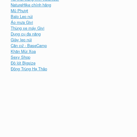
NatureHike chính hãng
Mũ Phượt
Balo Leo núi
Áo mưa Givi
Thùng xe máy Givi
Dụng cụ đa năng
Giày leo núi
Căn cứ - BaseCamp
Khăn Mùi Xoa
Sexy Shop
Đồ lót Bigsize
Đông Trùng Hạ Thảo