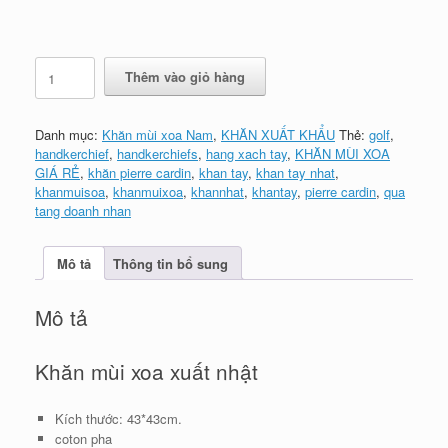
Khăn
Thêm vào giỏ hàng
mùi
xoa
xuất
Danh mục:
Khăn mùi xoa Nam
,
KHĂN XUẤT KHẨU
Thẻ:
golf
,
khẩu
handkerchief
,
handkerchiefs
,
hang xach tay
,
KHĂN MÙI XOA
A6-
GIÁ RẺ
,
khăn pierre cardin
,
khan tay
,
khan tay nhat
,
xám
khanmuisoa
,
khanmuixoa
,
khannhat
,
khantay
,
pierre cardin
,
qua
số
tang doanh nhan
lượng
Mô tả
Thông tin bổ sung
Mô tả
Khăn mùi xoa xuất nhật
Kích thước: 43*43cm.
coton pha