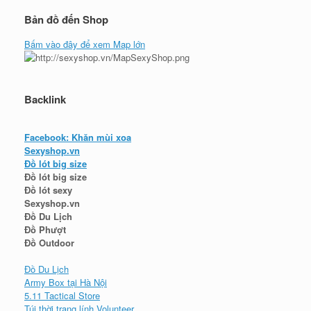
Bản đồ đến Shop
Bấm vào đây để xem Map lớn
Backlink
Facebook: Khăn mùi xoa
Sexyshop.vn
Đồ lót big size
Đồ lót big size
Đồ lót sexy
Sexyshop.vn
Đồ Du Lịch
Đồ Phượt
Đồ Outdoor
Đồ Du Lịch
Army Box tại Hà Nội
5.11 Tactical Store
Túi thời trang lính Volunteer